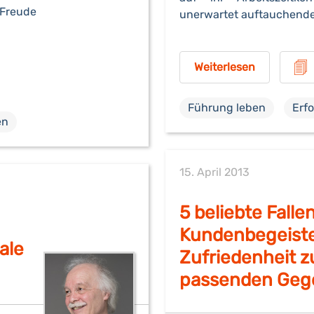
 Freude
unerwartet auftauchende
Weiterlesen
Führung leben
Erfo
en
15. April 2013
5 beliebte Falle
Kundenbegeist
ale
Zufriedenheit zu
passenden Gege