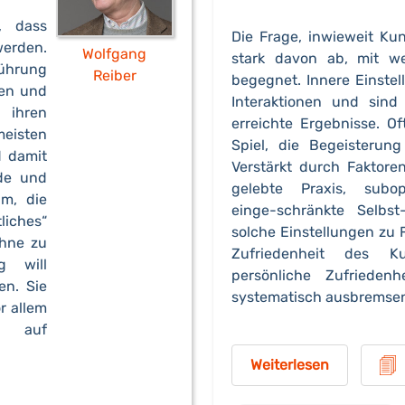
, dass
Die Frage, inwieweit Ku
werden.
Wolfgang
stark davon ab, mit we
Führung
Reiber
begegnet. Innere Einstel
ren und
Interaktionen und sind
ihren
erreichte Ergebnisse. Of
eisten
Spiel, die Begeisterung
d damit
Verstärkt durch Faktore
rde und
gelebte Praxis, subo
m, die
einge-schränkte Selbs
liches“
solche Einstellungen zu F
ohne zu
Zufriedenheit des 
g will
persönliche Zufrieden
n. Sie
systematisch ausbremse
r allem
e auf
Weiterlesen