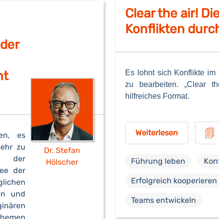
Clear the air! Di
Konflikten durc
 der
ht
Es lohnt sich Konflikte 
zu bearbeiten. „Clear th
hilfreiches Format.
Weiterlesen
en, es
mehr zu
Dr. Stefan
s der
Führung leben
Konf
Hölscher
ee der
Erfolgreich kooperieren
ichen
hen und
Teams entwickeln
nären
Themen