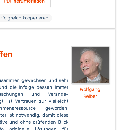
PDF herunterladen
rfolgreich kooperieren
ffen
k zusammen gewachsen und sehr
und die infolge dessen immer
Wolfgang
aschungen und Verände-
Reiber
, ist Vertrauen zur vielleicht
ehmensressource geworden.
iter ist notwendig, damit diese
ative und ohne prüfenden Blick
nto originelle Lösungen für