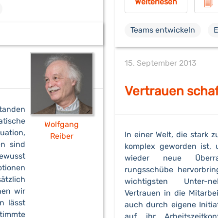
Weiterlesen
Teams entwickeln
E
15. September 2013
Vertrauen scha
standen
tische
Wolfgang
uation,
In einer Welt, die star
Reiber
en sind
komplex geworden ist, 
bewusst
wieder neue Überr
otionen
rungsschübe hervorbringt
ätzlich
wichtigsten Unter-n
nen wir
Vertrauen in die Mitarbe
n lässt
auch durch eigene Initi
stimmte
auf ihr Arbeitszeitko