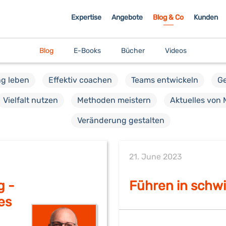
Expertise
Angebote
Blog & Co
Kunden
Blog
E-Books
Bücher
Videos
g leben
Effektiv coachen
Teams entwickeln
Ge
Vielfalt nutzen
Methoden meistern
Aktuelles von 
Veränderung gestalten
21. June 2023
g -
Führen in schwi
es