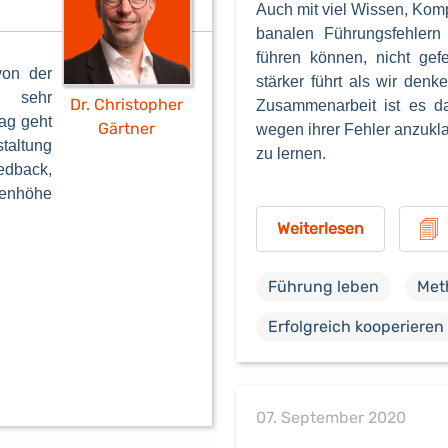
Auch mit viel Wissen, Komp
banalen Führungsfehlern
führen können, nicht gef
von der
stärker führt als wir denk
k sehr
Dr. Christopher
Zusammenarbeit ist es da
ag geht
Gärtner
wegen ihrer Fehler anzuk
taltung
zu lernen.
edback,
enhöhe
Weiterlesen
Führung leben
Met
Erfolgreich kooperieren
07. September 2020