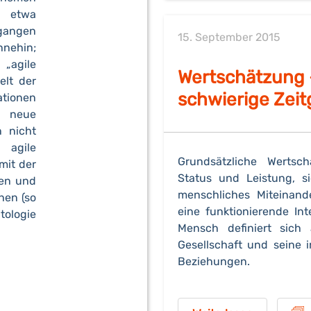
e etwa
gangen
15. September 2015
hnehin;
 „agile
Wertschätzung 
elt der
schwierige Zei
ationen
r neue
n nicht
 agile
Grundsätzliche Wertsc
mit der
Status und Leistung, s
en und
menschliches Miteinan
en (so
eine funktionierende Int
ologie
Mensch definiert sich 
Gesellschaft und seine i
Beziehungen.