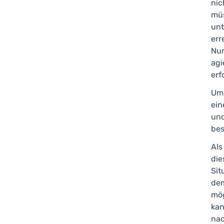
nic
mü
unt
err
Nur
ag
erf
Ums
ein
und
bes
Als
die
Sit
dem
mö
kan
nac