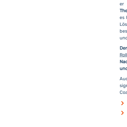
er
The
es 
Lös
bes
und
De
Rol
Nac
und
Auc
si
Coa